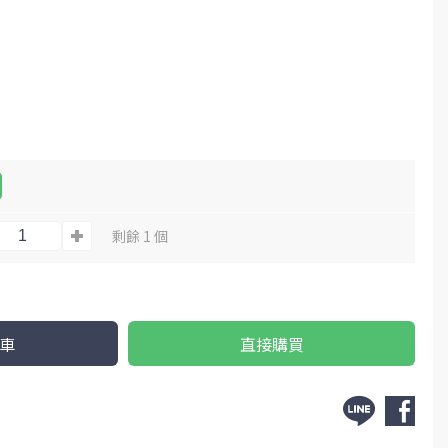
網路專賣店
#船竹壺
剩餘 1 個
車
直接購買