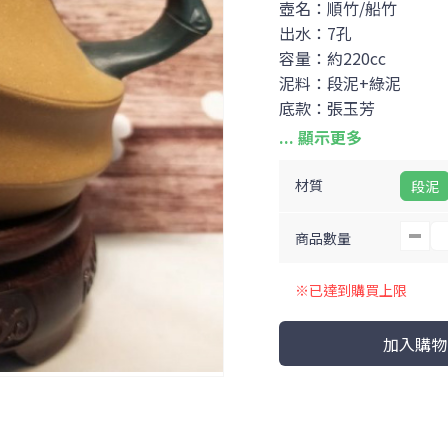
壺名：順竹/船竹
出水：7孔
容量：約220cc
泥料：段泥+綠泥
底款：張玉芳
《紫玉金砂 溫潤如玉》
💖遇見善緣 玉結善緣💖
翡翠 玉石 彩寶 紫砂 
材質
段泥
#紫砂壺 #雙彩 #廠壺 
商品數量
※已達到購買上限
加入購物